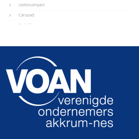
Ledencompact
Carousel
Bedrijf
vcard
CSS
Interessant
Secties
Actueel
Downloads
Oude formulieren
Ondernemersontbijt