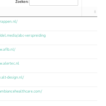
Zoeken:
trappen.nl/
ddel.media/abc-verspreiding
w.afib.nl/
w.alertec.nl
.alt-design.nl/
.ambiancehealthcare.com/