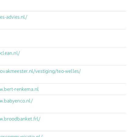
es-advies.nl/
oclean.nl/
tovakmeester.nl/vestiging/teo-welles/
w.bert-renkema.nl
w.babyenco.nl/
w.broodbanket.frl/
bercommunicatie.nl/