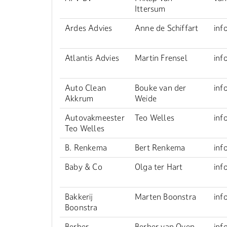
Ittersum
Ardes Advies
Anne de Schiffart
inf
Atlantis Advies
Martin Frensel
inf
Auto Clean
Bouke van der
inf
Akkrum
Weide
Autovakmeester
Teo Welles
inf
Teo Welles
B. Renkema
Bert Renkema
inf
Baby & Co
Olga ter Hart
inf
Bakkerij
Marten Boonstra
inf
Boonstra
Berber
Berber van Oyen
inf