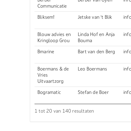
Communicatie
Bliksem!
Jetske van ‘t Blik
inf
Blouw advies en
Linda Hof en Anja
inf
Kringloop Grou
Bouma
Bmarine
Bart van den Berg
inf
Boermans & de
Leo Boermans
inf
Vries
Uitvaartzorg
Bogramatic
Stefan de Boer
inf
1 tot 20 van 140 resultaten