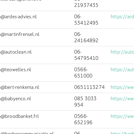
21937435
o@ardes-advies.nl
06-
https://ard
53412495
o@martinfrensel.nl
06-
24164892
o@autoclean.nl
06-
http://aut
54795410
o@teowelles.nl
0566-
https://au
651000
o@bert-renkema.nl
0651113274
https://ww
o@babyenco.nl
085 3033
https://ww
954
o@broodbanket.frl
0566-
https://ww
652196
o@berbercommunicatie.nl
06-
http://ber