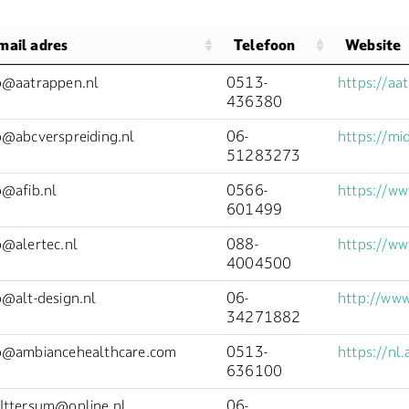
mail adres
Telefoon
Website
o@aatrappen.nl
0513-
https://aa
436380
o@abcverspreiding.nl
06-
https://mi
51283273
o@afib.nl
0566-
https://ww
601499
o@alertec.nl
088-
https://ww
4004500
o@alt-design.nl
06-
http://www
34271882
o@ambiancehealthcare.com
0513-
https://nl
636100
Ittersum@online.nl
06-