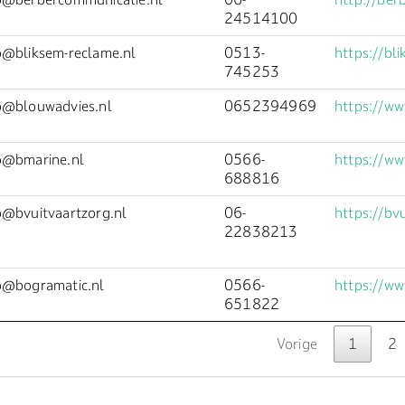
24514100
o@bliksem-reclame.nl
0513-
https://bl
745253
o@blouwadvies.nl
0652394969
https://ww
o@bmarine.nl
0566-
https://ww
688816
o@bvuitvaartzorg.nl
06-
https://bv
22838213
o@bogramatic.nl
0566-
https://ww
651822
Vorige
1
2