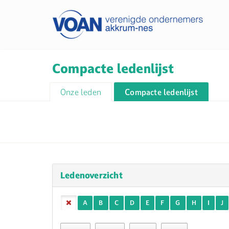
Compacte ledenlijst
Onze leden
Compacte ledenlijst
Ledenoverzicht
A
B
C
D
E
F
G
H
I
J