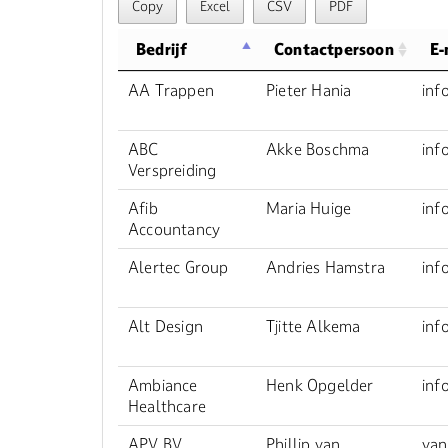
Copy
Excel
CSV
PDF
Bedrijf
Contactpersoon
E-
AA Trappen
Pieter Hania
inf
ABC
Akke Boschma
inf
Verspreiding
Afib
Maria Huige
inf
Accountancy
Alertec Group
Andries Hamstra
inf
Alt Design
Tjitte Alkema
inf
Ambiance
Henk Opgelder
inf
Healthcare
APV BV
Phillip van
van