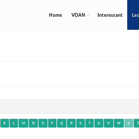
Home
VOAN
Interessant
Le
K
L
M
N
O
P
Q
R
S
T
U
V
W
X