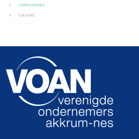
Ledencompact
Carousel
Bedrijf
vcard
CSS
Interessant
Secties
Actueel
Downloads
Oude formulieren
Ondernemersontbijt