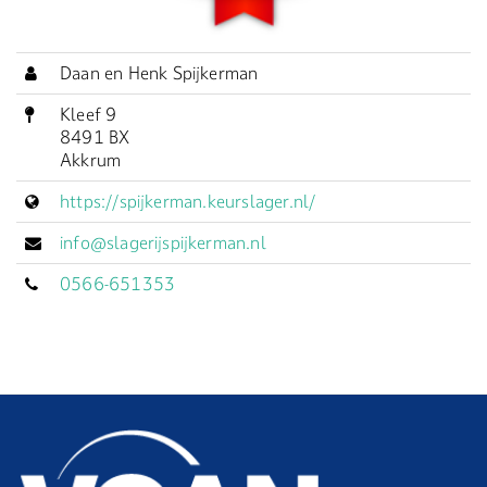
Daan en Henk Spijkerman
Kleef 9
8491 BX
Akkrum
https://spijkerman.keurslager.nl/
info@slagerijspijkerman.nl
0566-651353