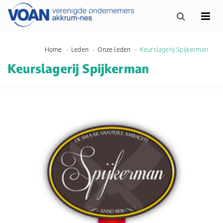
Home
Leden
Onze leden
Keurslagerij Spijkerman
Keurslagerij Spijkerman