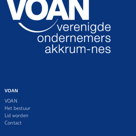
VOAN
VOAN
Het bestuur
Lid worden
Contact