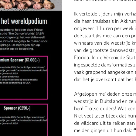
Ik vertelde tijdens mijn verh
die haar thuisbasis in Akkru
ongeveer 11 uren per week i
doet jaarlijks mee aan een p
winnaars van die wedstrijd 
van de grootste danswedstri
Florida. In de Verenigde Sta
ingespeelde dansformaties zi
vaak grappend aangekeken en
dat het je overkomt dat het
Afgelopen mei deden onze m
wedstrijd in Duitsland en ze
hen! Trotse ouders! Wat een
Niet veel later bleek dat hu
de wildcard uit te reiken aa
meiden gingen uit hun dak:
“