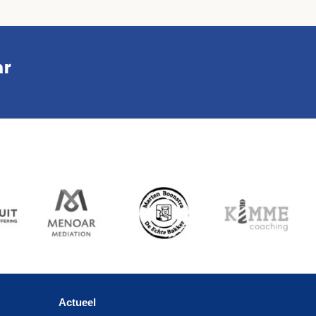
ar
Actueel