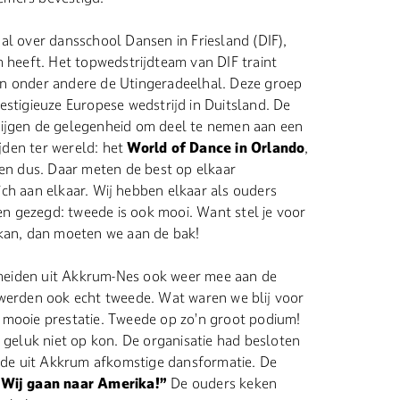
aal over dansschool Dansen in Friesland (DIF),
m heeft. Het topwedstrijdteam van DIF traint
n onder andere de Utingeradeelhal. Deze groep
restigieuze Europese wedstrijd in Duitsland. De
krijgen de gelegenheid om deel te nemen aan een
jden ter wereld: het
World of Dance in Orlando
,
ten dus. Daar meten de best op elkaar
ch aan elkaar. Wij hebben elkaar als ouders
 gezegd: tweede is ook mooi. Want stel je voor
 kan, dan moeten we aan de bak!
eiden uit Akkrum-Nes ook weer mee aan de
 werden ook echt tweede. Wat waren we blij voor
 mooie prestatie. Tweede op zo’n groot podium!
n geluk niet op kon. De organisatie had besloten
n de uit Akkrum afkomstige dansformatie. De
Wij gaan naar Amerika!”
De ouders keken