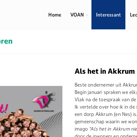
Home
VOAN
Interessant
Le
oren
Als het in Akkrum 
Beste ondernemer uit Akkru
Begin januari spraken we elk
Vlak na de toespraak van de v
Ik vertelde over hoe ik in d
een dorp Akkrum (en Nes) is.
gemeenschap waarin we wonen
imago
“Als het in Akkrum ni
door de inwoners en ondern